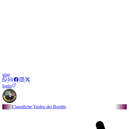
uisp
login
sifiche Trofeo dei Borghi