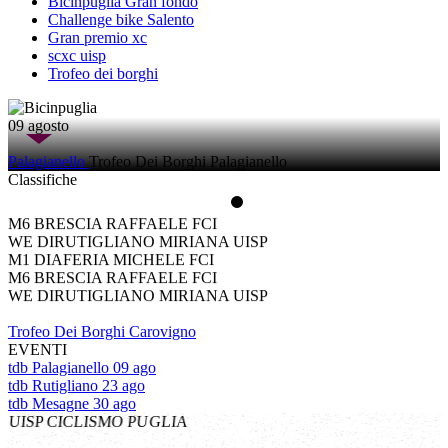
Bicinpuglia Gran fondo
Challenge bike Salento
Gran premio xc
scxc uisp
Trofeo dei borghi
09 agosto
Palagianello
Trofeo Dei Borghi Palagianello
C
l
a
s
s
i
f
i
c
h
e
M1
DIAFERIA MICHELE
FCI
M6
BRESCIA RAFFAELE
FCI
WE
DIRUTIGLIANO MIRIANA
UISP
M1
DIAFERIA MICHELE
FCI
M6
BRESCIA RAFFAELE
FCI
WE
DIRUTIGLIANO MIRIANA
UISP
Trofeo Dei Borghi Carovigno
E
V
E
N
T
I
tdb
Palagianello
09 ago
tdb
Rutigliano
23 ago
tdb
Mesagne
30 ago
UISP CICLISMO PUGLIA