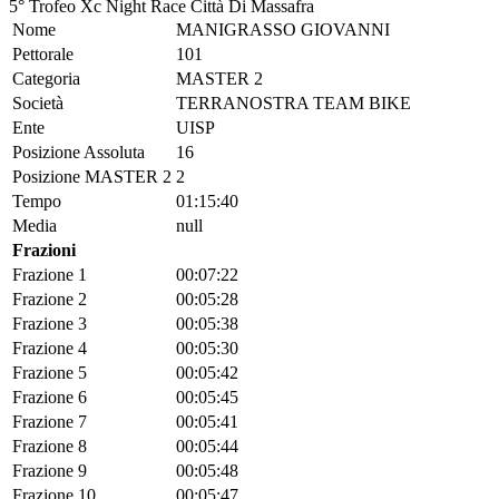
5° Trofeo Xc Night Race Città Di Massafra
Nome
MANIGRASSO GIOVANNI
Pettorale
101
Categoria
MASTER 2
Società
TERRANOSTRA TEAM BIKE
Ente
UISP
Posizione Assoluta
16
Posizione MASTER 2
2
Tempo
01:15:40
Media
null
Frazioni
Frazione 1
00:07:22
Frazione 2
00:05:28
Frazione 3
00:05:38
Frazione 4
00:05:30
Frazione 5
00:05:42
Frazione 6
00:05:45
Frazione 7
00:05:41
Frazione 8
00:05:44
Frazione 9
00:05:48
Frazione 10
00:05:47