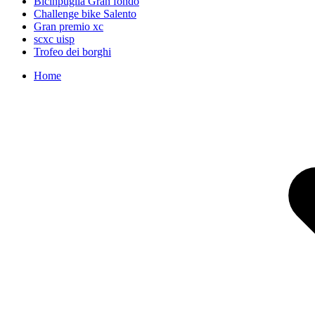
Bicinpuglia Gran fondo
Challenge bike Salento
Gran premio xc
scxc uisp
Trofeo dei borghi
Home