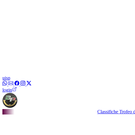
uisp
login
Classifiche Trofeo dei Borg