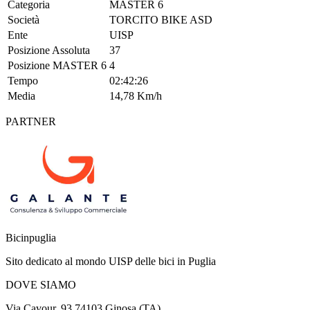
Categoria
MASTER 6
Società
TORCITO BIKE ASD
Ente
UISP
Posizione Assoluta
37
Posizione MASTER 6
4
Tempo
02:42:26
Media
14,78 Km/h
PARTNER
Bicinpuglia
Sito dedicato al mondo UISP delle bici in Puglia
DOVE SIAMO
Via Cavour, 93 74103 Ginosa (TA)