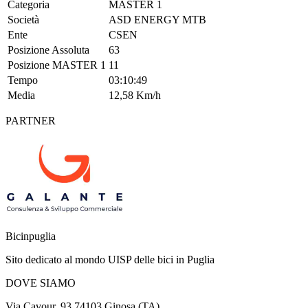
Categoria
MASTER 1
Società
ASD ENERGY MTB
Ente
CSEN
Posizione Assoluta
63
Posizione MASTER 1
11
Tempo
03:10:49
Media
12,58 Km/h
PARTNER
Bicinpuglia
Sito dedicato al mondo UISP delle bici in Puglia
DOVE SIAMO
Via Cavour, 93 74103 Ginosa (TA)