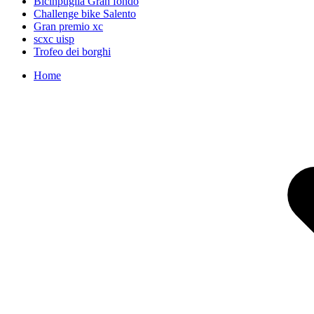
Bicinpuglia Gran fondo
Challenge bike Salento
Gran premio xc
scxc uisp
Trofeo dei borghi
Home