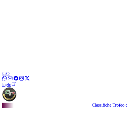
uisp
login
Classifiche Trofeo dei Bor