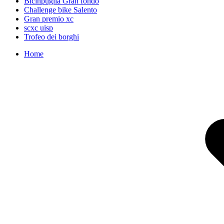
Bicinpuglia Gran fondo
Challenge bike Salento
Gran premio xc
scxc uisp
Trofeo dei borghi
Home