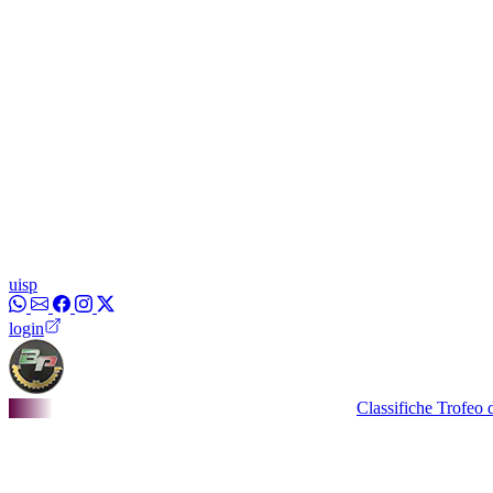
uisp
login
Classifiche Trofeo dei Borg