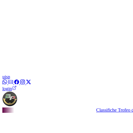
uisp
login
Classifiche Trofeo dei Bor