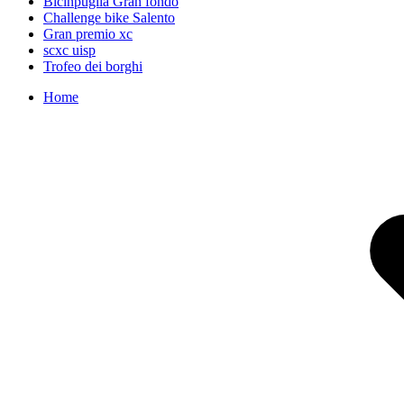
Bicinpuglia Gran fondo
Challenge bike Salento
Gran premio xc
scxc uisp
Trofeo dei borghi
Home