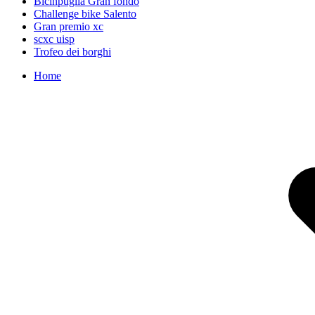
Bicinpuglia Gran fondo
Challenge bike Salento
Gran premio xc
scxc uisp
Trofeo dei borghi
Home