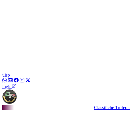
uisp
login
Classifiche Trofeo dei Bor