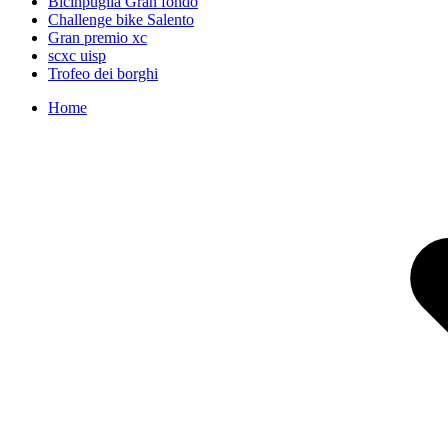
Bicinpuglia Gran fondo
Challenge bike Salento
Gran premio xc
scxc uisp
Trofeo dei borghi
Home