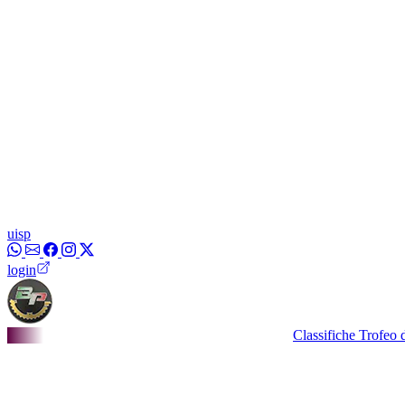
uisp
login
Classifiche Trofeo dei Bor