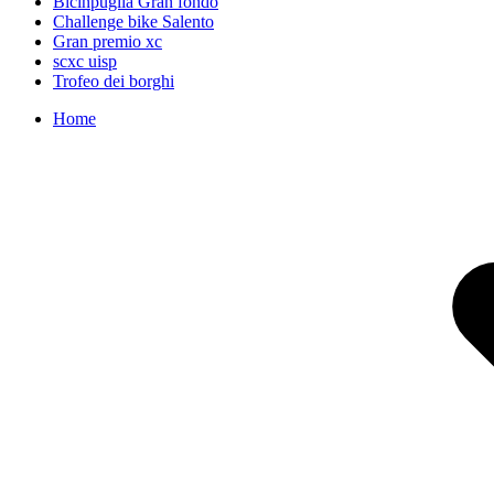
Bicinpuglia Gran fondo
Challenge bike Salento
Gran premio xc
scxc uisp
Trofeo dei borghi
Home