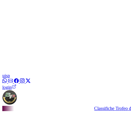
uisp
login
Classifiche Trofeo dei Borg