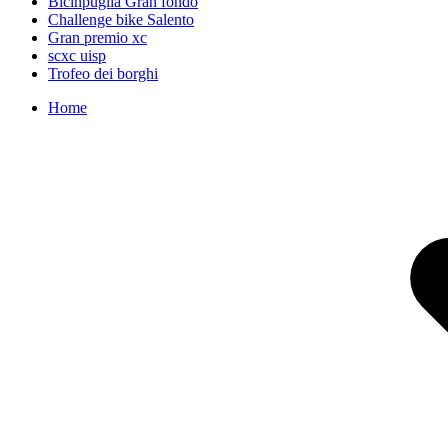
Bicinpuglia Gran fondo
Challenge bike Salento
Gran premio xc
scxc uisp
Trofeo dei borghi
Home