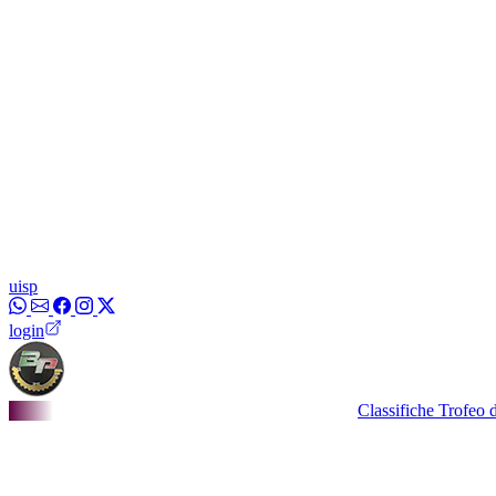
uisp
login
Classifiche Trofeo dei Bor