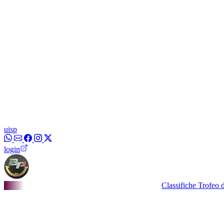
uisp
login
Classifiche Trofeo dei Bor