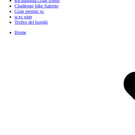
Bicinpuglia Gran fondo
Challenge bike Salento
Gran premio xc
scxc uisp
Trofeo dei borghi
Home