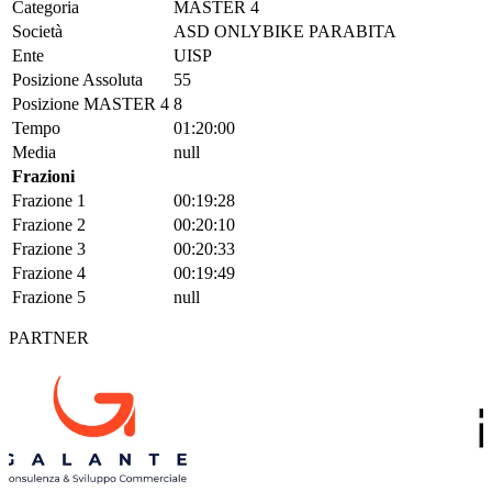
Categoria
MASTER 4
Società
ASD ONLYBIKE PARABITA
Ente
UISP
Posizione Assoluta
55
Posizione MASTER 4
8
Tempo
01:20:00
Media
null
Frazioni
Frazione 1
00:19:28
Frazione 2
00:20:10
Frazione 3
00:20:33
Frazione 4
00:19:49
Frazione 5
null
PARTNER