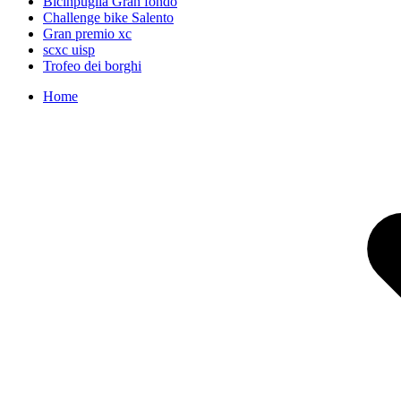
Bicinpuglia Gran fondo
Challenge bike Salento
Gran premio xc
scxc uisp
Trofeo dei borghi
Home