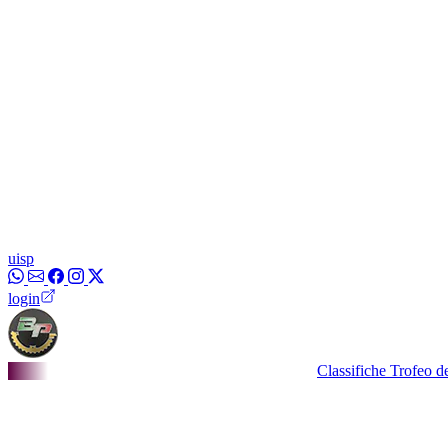
uisp
login
Classifiche Trofeo dei Borgh