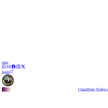
uisp
login
Classifiche Trofeo dei Bor