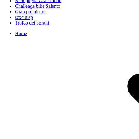
Bicinpuglia Gran fondo
Challenge bike Salento
Gran premio xc
scxc uisp
Trofeo dei borghi
Home