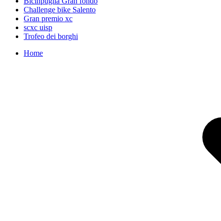
Bicinpuglia Gran fondo
Challenge bike Salento
Gran premio xc
scxc uisp
Trofeo dei borghi
Home