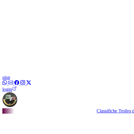
uisp
login
Classifiche Trofeo dei Bor