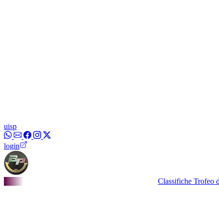
uisp
login
Classifiche Trofeo dei Bor