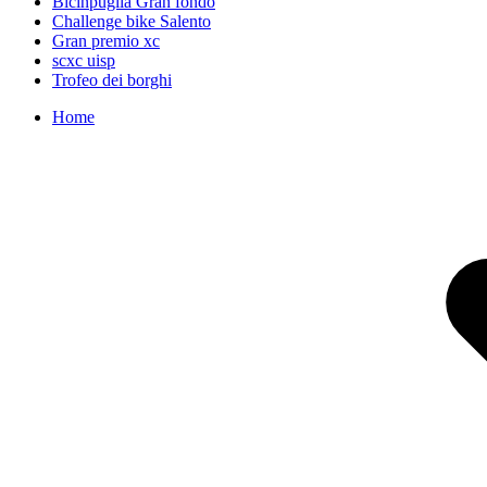
Bicinpuglia Gran fondo
Challenge bike Salento
Gran premio xc
scxc uisp
Trofeo dei borghi
Home