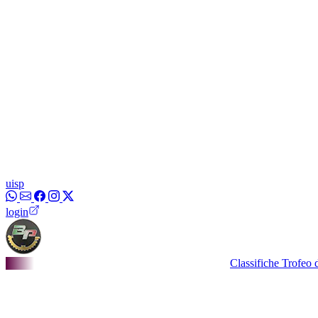
uisp
login
Classifiche Trofeo dei Bor