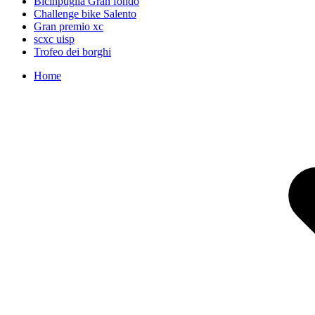
Bicinpuglia Gran fondo
Challenge bike Salento
Gran premio xc
scxc uisp
Trofeo dei borghi
Home