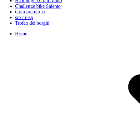
Bicinpuglia Gran fondo
Challenge bike Salento
Gran premio xc
scxc uisp
Trofeo dei borghi
Home