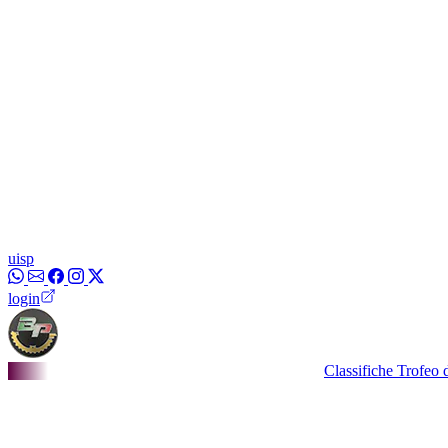
uisp
login
Classifiche Trofeo dei Borg