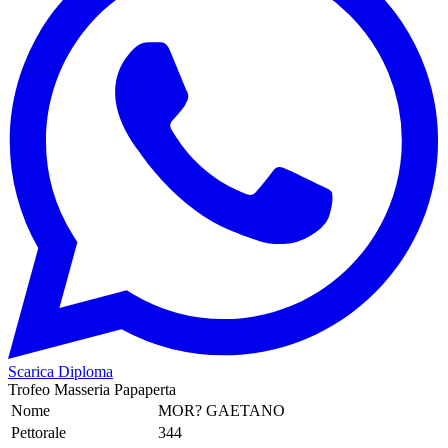
Scarica Diploma
Trofeo Masseria Papaperta
Nome
MOR? GAETANO
Pettorale
344