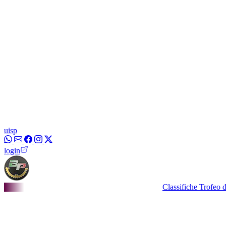
uisp
login
Classifiche Trofeo dei Borg