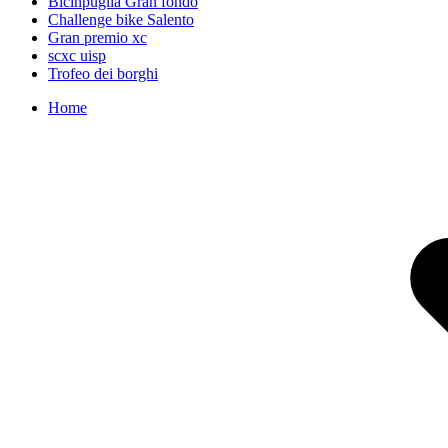
Bicinpuglia Gran fondo
Challenge bike Salento
Gran premio xc
scxc uisp
Trofeo dei borghi
Home