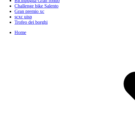
Bicinpuglia Gran fondo
Challenge bike Salento
Gran premio xc
scxc uisp
Trofeo dei borghi
Home