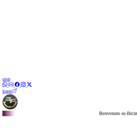
uisp
login
Benvenuto su Bicinpuglia.i