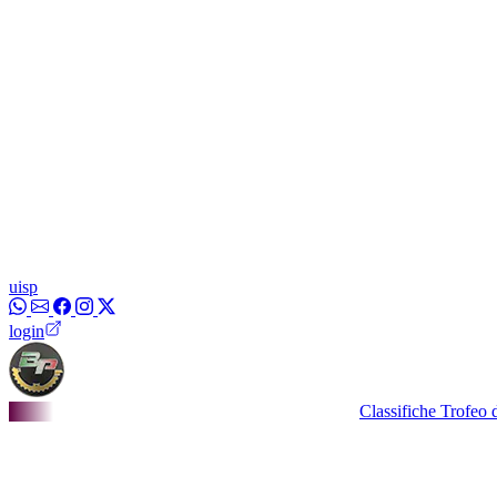
uisp
login
Classifiche Trofeo dei Bor