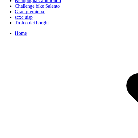
Bicinpuglia Gran fondo
Challenge bike Salento
Gran premio xc
scxc uisp
Trofeo dei borghi
Home