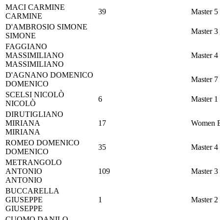
MACI
CARMINE
39
Master 5
CARMINE
D'AMBROSIO
SIMONE
Master 3
SIMONE
FAGGIANO
MASSIMILIANO
Master 4
MASSIMILIANO
D'AGNANO
DOMENICO
Master 7
DOMENICO
SCELSI
NICOLÒ
6
Master 1
NICOLÒ
DIRUTIGLIANO
MIRIANA
17
Women E
MIRIANA
ROMEO
DOMENICO
35
Master 4
DOMENICO
METRANGOLO
ANTONIO
109
Master 3
ANTONIO
BUCCARELLA
GIUSEPPE
1
Master 2
GIUSEPPE
CUOMO
DANILO