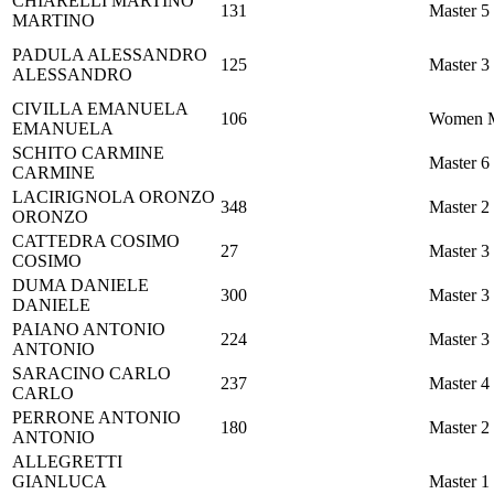
CHIARELLI
MARTINO
131
Master 5
MARTINO
PADULA
ALESSANDRO
125
Master 3
ALESSANDRO
CIVILLA
EMANUELA
106
Women M
EMANUELA
SCHITO
CARMINE
Master 6
CARMINE
LACIRIGNOLA
ORONZO
348
Master 2
ORONZO
CATTEDRA
COSIMO
27
Master 3
COSIMO
DUMA
DANIELE
300
Master 3
DANIELE
PAIANO
ANTONIO
224
Master 3
ANTONIO
SARACINO
CARLO
237
Master 4
CARLO
PERRONE
ANTONIO
180
Master 2
ANTONIO
ALLEGRETTI
GIANLUCA
Master 1