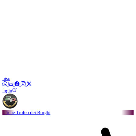
uisp
login
ofeo dei Borghi