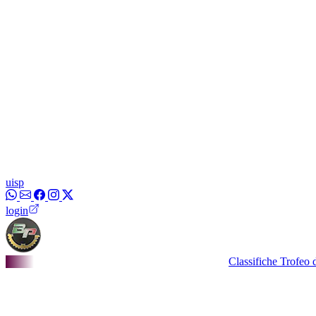
uisp
login
Classifiche Trofeo dei Bor