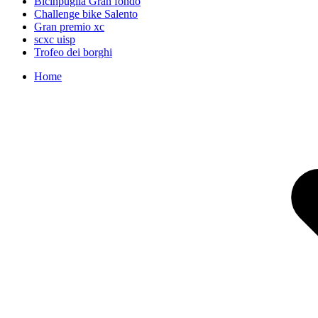
Bicinpuglia Gran fondo
Challenge bike Salento
Gran premio xc
scxc uisp
Trofeo dei borghi
Home