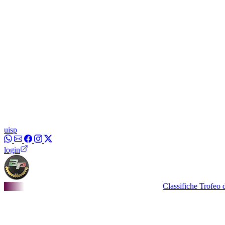
uisp
login
Classifiche Trofeo dei Bor