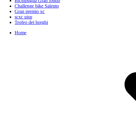
Bicinpuglia Gran fondo
Challenge bike Salento
Gran premio xc
scxc uisp
Trofeo dei borghi
Home