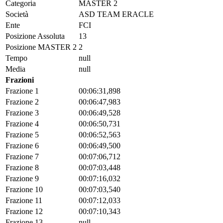
Categoria
MASTER 2
Società
ASD TEAM ERACLE
Ente
FCI
Posizione Assoluta
13
Posizione MASTER 2
2
Tempo
null
Media
null
Frazioni
Frazione 1
00:06:31,898
Frazione 2
00:06:47,983
Frazione 3
00:06:49,528
Frazione 4
00:06:50,731
Frazione 5
00:06:52,563
Frazione 6
00:06:49,500
Frazione 7
00:07:06,712
Frazione 8
00:07:03,448
Frazione 9
00:07:16,032
Frazione 10
00:07:03,540
Frazione 11
00:07:12,033
Frazione 12
00:07:10,343
Frazione 13
null