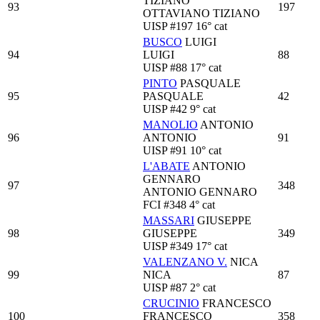
TIZIANO
93
197
OTTAVIANO TIZIANO
UISP
#197
16° cat
BUSCO
LUIGI
94
LUIGI
88
UISP
#88
17° cat
PINTO
PASQUALE
95
PASQUALE
42
UISP
#42
9° cat
MANOLIO
ANTONIO
96
ANTONIO
91
UISP
#91
10° cat
L'ABATE
ANTONIO
GENNARO
97
348
ANTONIO GENNARO
FCI
#348
4° cat
MASSARI
GIUSEPPE
98
GIUSEPPE
349
UISP
#349
17° cat
VALENZANO V.
NICA
99
NICA
87
UISP
#87
2° cat
CRUCINIO
FRANCESCO
100
FRANCESCO
358