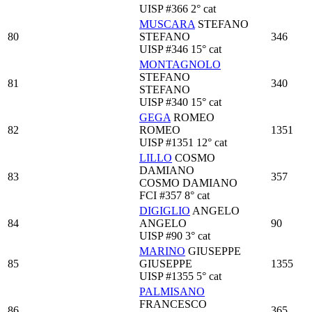
UISP
#366
2° cat
MUSCARA
STEFANO
80
STEFANO
346
UISP
#346
15° cat
MONTAGNOLO
STEFANO
81
340
STEFANO
UISP
#340
15° cat
GEGA
ROMEO
82
ROMEO
1351
UISP
#1351
12° cat
LILLO
COSMO
DAMIANO
83
357
COSMO DAMIANO
FCI
#357
8° cat
DIGIGLIO
ANGELO
84
ANGELO
90
UISP
#90
3° cat
MARINO
GIUSEPPE
85
GIUSEPPE
1355
UISP
#1355
5° cat
PALMISANO
FRANCESCO
86
365