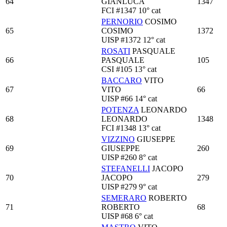
64
GIANLUCA
1347
FCI
#1347
10° cat
PERNORIO
COSIMO
65
COSIMO
1372
UISP
#1372
12° cat
ROSATI
PASQUALE
66
PASQUALE
105
CSI
#105
13° cat
BACCARO
VITO
67
VITO
66
UISP
#66
14° cat
POTENZA
LEONARDO
68
LEONARDO
1348
FCI
#1348
13° cat
VIZZINO
GIUSEPPE
69
GIUSEPPE
260
UISP
#260
8° cat
STEFANELLI
JACOPO
70
JACOPO
279
UISP
#279
9° cat
SEMERARO
ROBERTO
71
ROBERTO
68
UISP
#68
6° cat