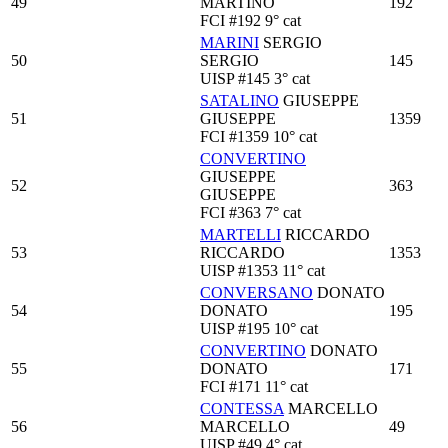
49
MARTINO
192
FCI
#192
9° cat
MARINI
SERGIO
50
SERGIO
145
UISP
#145
3° cat
SATALINO
GIUSEPPE
51
GIUSEPPE
1359
FCI
#1359
10° cat
CONVERTINO
GIUSEPPE
52
363
GIUSEPPE
FCI
#363
7° cat
MARTELLI
RICCARDO
53
RICCARDO
1353
UISP
#1353
11° cat
CONVERSANO
DONATO
54
DONATO
195
UISP
#195
10° cat
CONVERTINO
DONATO
55
DONATO
171
FCI
#171
11° cat
CONTESSA
MARCELLO
56
MARCELLO
49
UISP
#49
4° cat