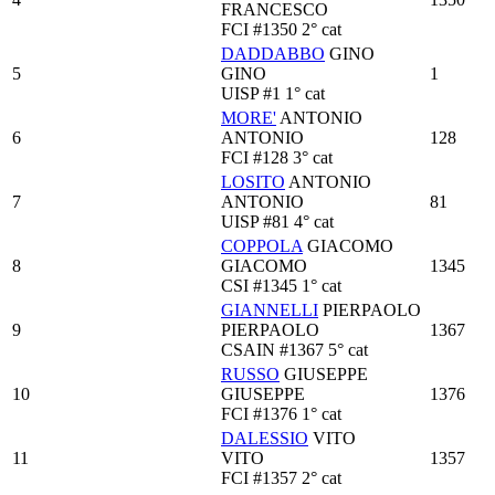
FRANCESCO
FCI
#1350
2° cat
DADDABBO
GINO
5
GINO
1
UISP
#1
1° cat
MORE'
ANTONIO
6
ANTONIO
128
FCI
#128
3° cat
LOSITO
ANTONIO
7
ANTONIO
81
UISP
#81
4° cat
COPPOLA
GIACOMO
8
GIACOMO
1345
CSI
#1345
1° cat
GIANNELLI
PIERPAOLO
9
PIERPAOLO
1367
CSAIN
#1367
5° cat
RUSSO
GIUSEPPE
10
GIUSEPPE
1376
FCI
#1376
1° cat
DALESSIO
VITO
11
VITO
1357
FCI
#1357
2° cat