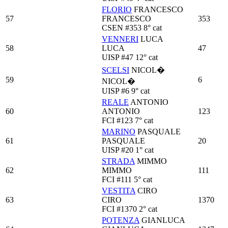
FLORIO
FRANCESCO
57
FRANCESCO
353
CSEN
#353
8° cat
VENNERI
LUCA
58
LUCA
47
UISP
#47
12° cat
SCELSI
NICOL�
59
6
NICOL�
UISP
#6
9° cat
REALE
ANTONIO
60
ANTONIO
123
FCI
#123
7° cat
MARINO
PASQUALE
61
PASQUALE
20
UISP
#20
1° cat
STRADA
MIMMO
62
MIMMO
111
FCI
#111
5° cat
VESTITA
CIRO
63
CIRO
1370
FCI
#1370
2° cat
POTENZA
GIANLUCA