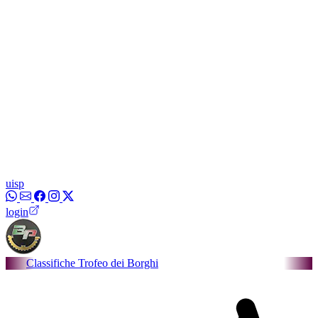
uisp
login
ifiche Trofeo dei Borghi