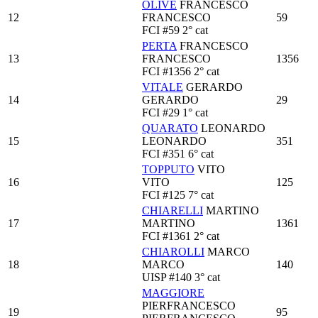
OLIVE
FRANCESCO
12
FRANCESCO
59
FCI
#59
2° cat
PERTA
FRANCESCO
13
FRANCESCO
1356
FCI
#1356
2° cat
VITALE
GERARDO
14
GERARDO
29
FCI
#29
1° cat
QUARATO
LEONARDO
15
LEONARDO
351
FCI
#351
6° cat
TOPPUTO
VITO
16
VITO
125
FCI
#125
7° cat
CHIARELLI
MARTINO
17
MARTINO
1361
FCI
#1361
2° cat
CHIAROLLI
MARCO
18
MARCO
140
UISP
#140
3° cat
MAGGIORE
PIERFRANCESCO
19
95