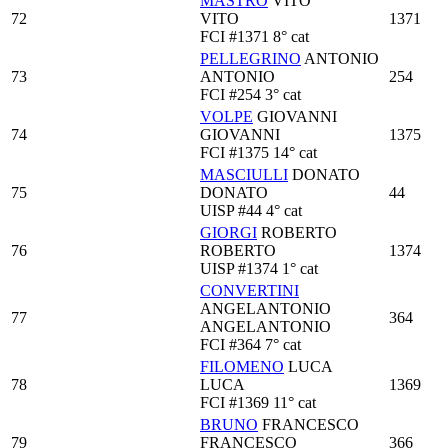
MASTRO
VITO
72
VITO
1371
FCI
#1371
8° cat
PELLEGRINO
ANTONIO
73
ANTONIO
254
FCI
#254
3° cat
VOLPE
GIOVANNI
74
GIOVANNI
1375
FCI
#1375
14° cat
MASCIULLI
DONATO
75
DONATO
44
UISP
#44
4° cat
GIORGI
ROBERTO
76
ROBERTO
1374
UISP
#1374
1° cat
CONVERTINI
ANGELANTONIO
77
364
ANGELANTONIO
FCI
#364
7° cat
FILOMENO
LUCA
78
LUCA
1369
FCI
#1369
11° cat
BRUNO
FRANCESCO
79
FRANCESCO
366