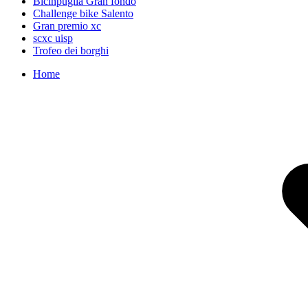
Bicinpuglia Gran fondo
Challenge bike Salento
Gran premio xc
scxc uisp
Trofeo dei borghi
Home