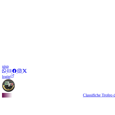
uisp
login
Classifiche Trofeo dei Bor