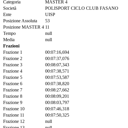
Categoria
MASTER 4
Società
POLISPORT CICLO CLUB FASANO
Ente
UISP
Posizione Assoluta
53
Posizione MASTER 4
11
Tempo
null
Media
null
Frazioni
Frazione 1
00:07:16,694
Frazione 2
00:07:37,076
Frazione 3
00:08:07,343
Frazione 4
00:07:38,571
Frazione 5
00:07:53,587
Frazione 6
00:07:38,820
Frazione 7
00:08:27,662
Frazione 8
00:08:09,201
Frazione 9
00:08:03,797
Frazione 10
00:07:46,318
Frazione 11
00:07:50,325
Frazione 12
null
Frazione 13
null