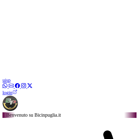
uisp
login
to su Bicinpuglia.it