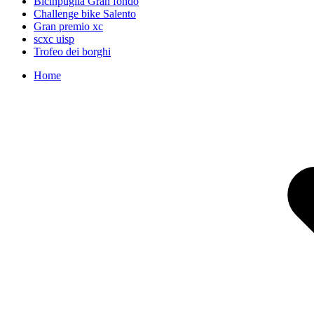
Bicinpuglia Gran fondo
Challenge bike Salento
Gran premio xc
scxc uisp
Trofeo dei borghi
Home