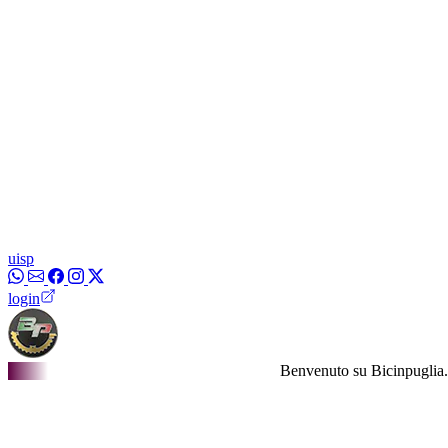
uisp
login
Benvenuto su Bicinpuglia.it