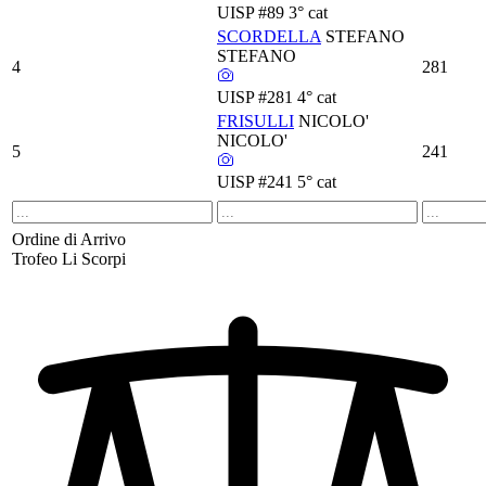
UISP
#89
3° cat
SCORDELLA
STEFANO
STEFANO
4
281
UISP
#281
4° cat
FRISULLI
NICOLO'
NICOLO'
5
241
UISP
#241
5° cat
Ordine di Arrivo
Trofeo Li Scorpi