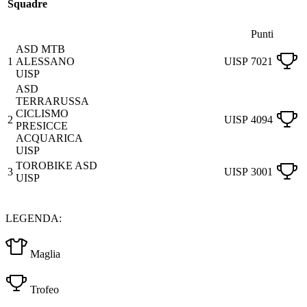
Squadre
Punti
ASD MTB
1
ALESSANO
UISP
7021
UISP
ASD
TERRARUSSA
CICLISMO
2
UISP
4094
PRESICCE
ACQUARICA
UISP
TOROBIKE ASD
3
UISP
3001
UISP
LEGENDA:
Maglia
Trofeo