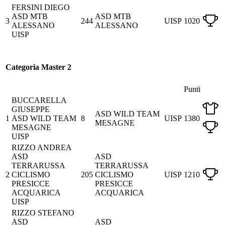
FERSINI DIEGO
ASD MTB
ASD MTB
3
244
UISP
1020
ALESSANO
ALESSANO
UISP
Categoria Master 2
Punti
BUCCARELLA
GIUSEPPE
ASD WILD TEAM
1
ASD WILD TEAM
8
UISP
1380
MESAGNE
MESAGNE
UISP
RIZZO ANDREA
ASD
ASD
TERRARUSSA
TERRARUSSA
2
CICLISMO
205
CICLISMO
UISP
1210
PRESICCE
PRESICCE
ACQUARICA
ACQUARICA
UISP
RIZZO STEFANO
ASD
ASD