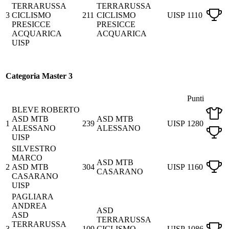
TERRARUSSA
TERRARUSSA
3
CICLISMO
211
CICLISMO
UISP
1110
PRESICCE
PRESICCE
ACQUARICA
ACQUARICA
UISP
Categoria Master 3
Punti
BLEVE ROBERTO
ASD MTB
ASD MTB
1
239
UISP
1280
ALESSANO
ALESSANO
UISP
SILVESTRO
MARCO
ASD MTB
2
ASD MTB
304
UISP
1160
CASARANO
CASARANO
UISP
PAGLIARA
ANDREA
ASD
ASD
TERRARUSSA
TERRARUSSA
3
109
CICLISMO
UISP
1086