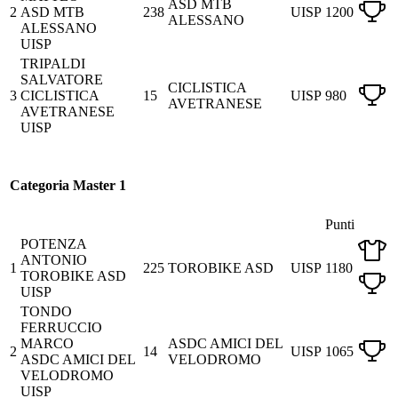
ASD MTB
2
ASD MTB
238
UISP
1200
ALESSANO
ALESSANO
UISP
TRIPALDI
SALVATORE
CICLISTICA
3
CICLISTICA
15
UISP
980
AVETRANESE
AVETRANESE
UISP
Categoria Master 1
Punti
POTENZA
ANTONIO
1
225
TOROBIKE ASD
UISP
1180
TOROBIKE ASD
UISP
TONDO
FERRUCCIO
MARCO
ASDC AMICI DEL
2
14
UISP
1065
ASDC AMICI DEL
VELODROMO
VELODROMO
UISP