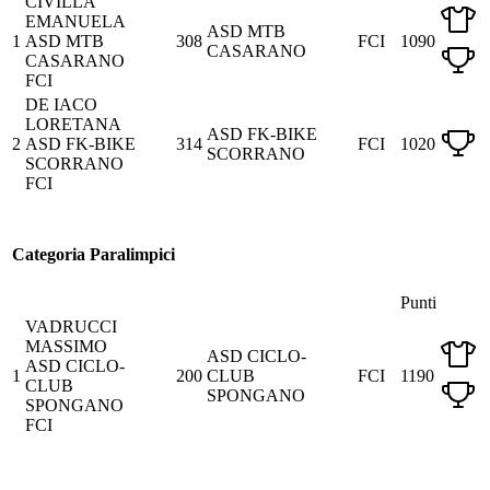
CIVILLA
EMANUELA
ASD MTB
1
ASD MTB
308
FCI
1090
CASARANO
CASARANO
FCI
DE IACO
LORETANA
ASD FK-BIKE
2
ASD FK-BIKE
314
FCI
1020
SCORRANO
SCORRANO
FCI
Categoria Paralimpici
Punti
VADRUCCI
MASSIMO
ASD CICLO-
ASD CICLO-
1
200
CLUB
FCI
1190
CLUB
SPONGANO
SPONGANO
FCI