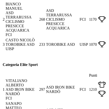
BIANCO
MANUEL
ASD
ASD
TERRARUSSA
TERRARUSSA
2
268
CICLISMO
FCI
1170
CICLISMO
PRESICCE
PRESICCE
ACQUARICA
ACQUARICA
FCI
CASTO NICOLÒ
3
TOROBIKE ASD
233
TOROBIKE ASD
UISP
1070
UISP
Categoria Elite Sport
Punti
VITALIANO
ALBERTO
ASD IRON BIKE
1
ASD IRON BIKE
297
FCI
1210
NARDÒ
NARDÒ
FCI
SANAPO
MATTEO