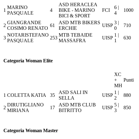
ASD HERACLEA
MARINO
6 |
1
4
BIKE - MARINO
FCI
1000
PASQUALE
4
BICI & SPORT
GIANGRANDE
ASD MTB BIKERS
3 |
2
61
UISP
710
COSIMO RENATO
ERCHIE
0
NOTARISTEFANO
MTB TEBAIDE
1 |
3
253
UISP
630
PASQUALE
MASSAFRA
1
Categoria Woman Elite
XC
+
Punti
MH
ASD SALI IN
1 |
1
COLETTA KATIA
35
UISP
880
SELLA
2
DIRUTIGLIANO
ASD MTB CLUB
5 |
2
17
UISP
850
MIRIANA
BITRITTO
3
Categoria Woman Master