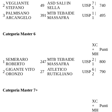
VEGLIANTE
ASD SALI IN
7 |
2
49
UISP
740
STEFANO
SELLA
5
PALMISANO
MTB TEBAIDE
1 |
3
391
UISP
495
ARCANGELO
MASSAFRA
1
Categoria Master 6
XC
+
Punti
MH
SEMERARO
MTB TEBAIDE
2 |
1
247
UISP
800
ROBERTO
MASSAFRA
1
GIGANTE VITO
ATLETICO
6 |
2
27
UISP
790
ORONZO
RUTIGLIANO
2
Categoria Master 7+
XC
+
Punti
MH