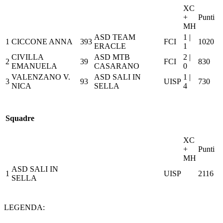
XC
+
Punti
MH
ASD TEAM
1 |
1
CICCONE ANNA
393
FCI
1020
ERACLE
1
CIVILLA
ASD MTB
2 |
2
39
FCI
830
EMANUELA
CASARANO
0
VALENZANO V.
ASD SALI IN
1 |
3
93
UISP
730
NICA
SELLA
4
Squadre
XC
+
Punti
MH
ASD SALI IN
1
UISP
2116
SELLA
LEGENDA: