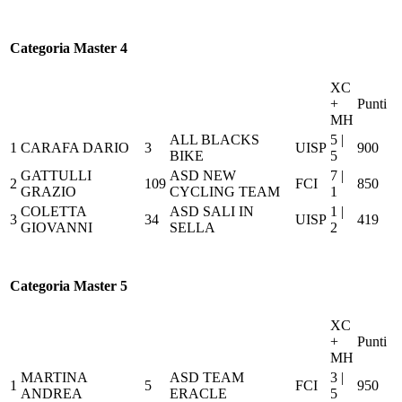
Categoria Master 4
XC
+
Punti
MH
ALL BLACKS
5 |
1
CARAFA DARIO
3
UISP
900
BIKE
5
GATTULLI
ASD NEW
7 |
2
109
FCI
850
GRAZIO
CYCLING TEAM
1
COLETTA
ASD SALI IN
1 |
3
34
UISP
419
GIOVANNI
SELLA
2
Categoria Master 5
XC
+
Punti
MH
MARTINA
ASD TEAM
3 |
1
5
FCI
950
ANDREA
ERACLE
5