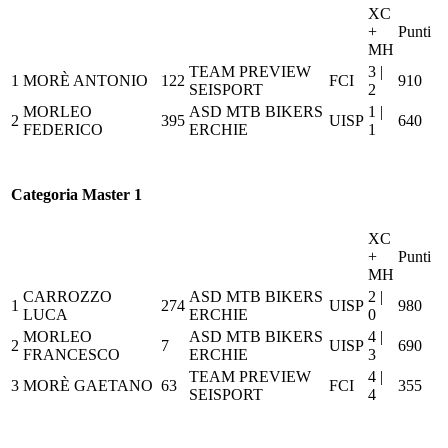
XC
+
Punti
MH
TEAM PREVIEW
3 |
1
MORÈ ANTONIO
122
FCI
910
SEISPORT
2
MORLEO
ASD MTB BIKERS
1 |
2
395
UISP
640
FEDERICO
ERCHIE
1
Categoria Master 1
XC
+
Punti
MH
CARROZZO
ASD MTB BIKERS
2 |
1
274
UISP
980
LUCA
ERCHIE
0
MORLEO
ASD MTB BIKERS
4 |
2
7
UISP
690
FRANCESCO
ERCHIE
3
TEAM PREVIEW
4 |
3
MORÈ GAETANO
63
FCI
355
SEISPORT
4