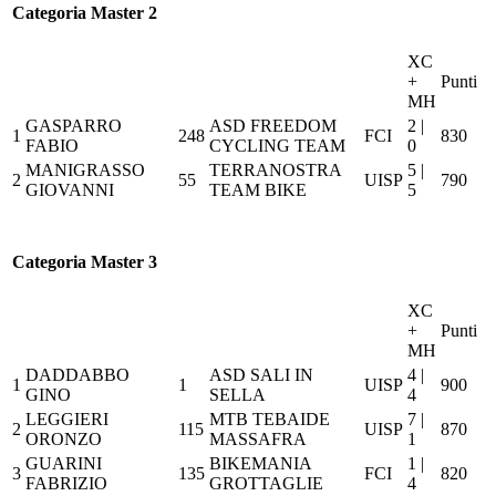
Categoria Master 2
XC
+
Punti
MH
GASPARRO
ASD FREEDOM
2 |
1
248
FCI
830
FABIO
CYCLING TEAM
0
MANIGRASSO
TERRANOSTRA
5 |
2
55
UISP
790
GIOVANNI
TEAM BIKE
5
Categoria Master 3
XC
+
Punti
MH
DADDABBO
ASD SALI IN
4 |
1
1
UISP
900
GINO
SELLA
4
LEGGIERI
MTB TEBAIDE
7 |
2
115
UISP
870
ORONZO
MASSAFRA
1
GUARINI
BIKEMANIA
1 |
3
135
FCI
820
FABRIZIO
GROTTAGLIE
4