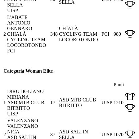
SELLA
SELLA
UISP
L'ABATE
ANTONIO
GENNARO
CHIALÀ
2
CHIALÀ
348
CYCLING TEAM
FCI
980
CYCLING TEAM
LOCOROTONDO
LOCOROTONDO
FCI
Categoria Woman Elite
Punti
DIRUTIGLIANO
MIRIANA
ASD MTB CLUB
1
ASD MTB CLUB
17
UISP
1210
BITRITTO
BITRITTO
UISP
VALENZANO
VALENZANO
NICA
ASD SALI IN
2
87
UISP
1070
ASD SALI IN
SELLA