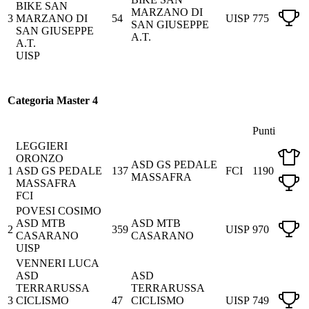
BIKE SAN
MARZANO DI
3
MARZANO DI
54
UISP
775
SAN GIUSEPPE
SAN GIUSEPPE
A.T.
A.T.
UISP
Categoria Master 4
Punti
LEGGIERI
ORONZO
ASD GS PEDALE
1
ASD GS PEDALE
137
FCI
1190
MASSAFRA
MASSAFRA
FCI
POVESI COSIMO
ASD MTB
ASD MTB
2
359
UISP
970
CASARANO
CASARANO
UISP
VENNERI LUCA
ASD
ASD
TERRARUSSA
TERRARUSSA
3
CICLISMO
47
CICLISMO
UISP
749