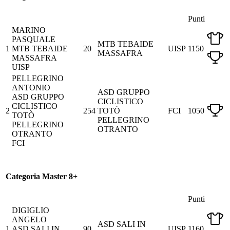
Punti
MARINO
PASQUALE
MTB TEBAIDE
1
MTB TEBAIDE
20
UISP
1150
MASSAFRA
MASSAFRA
UISP
PELLEGRINO
ANTONIO
ASD GRUPPO
ASD GRUPPO
CICLISTICO
CICLISTICO
2
254
TOTÒ
FCI
1050
TOTÒ
PELLEGRINO
PELLEGRINO
OTRANTO
OTRANTO
FCI
Categoria Master 8+
Punti
DIGIGLIO
ANGELO
ASD SALI IN
1
ASD SALI IN
90
UISP
1160