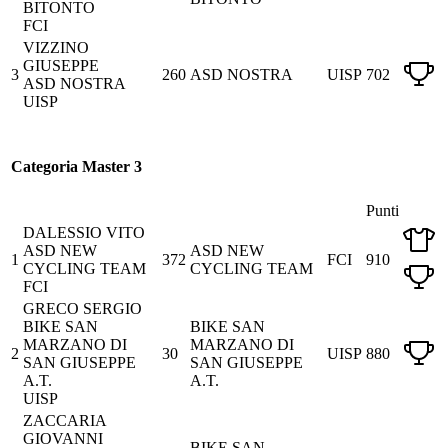
BITONTO
FCI
VIZZINO
GIUSEPPE
3
260
ASD NOSTRA
UISP
702
ASD NOSTRA
UISP
Categoria Master 3
Punti
DALESSIO VITO
ASD NEW
ASD NEW
1
372
FCI
910
CYCLING TEAM
CYCLING TEAM
FCI
GRECO SERGIO
BIKE SAN
BIKE SAN
MARZANO DI
MARZANO DI
2
30
UISP
880
SAN GIUSEPPE
SAN GIUSEPPE
A.T.
A.T.
UISP
ZACCARIA
GIOVANNI
BIKE SAN