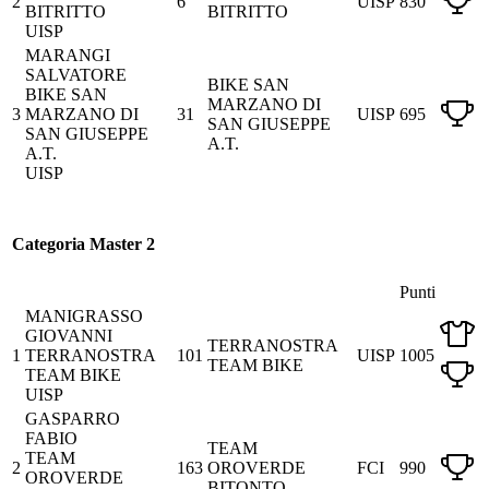
2
6
UISP
830
BITRITTO
BITRITTO
UISP
MARANGI
SALVATORE
BIKE SAN
BIKE SAN
MARZANO DI
3
MARZANO DI
31
UISP
695
SAN GIUSEPPE
SAN GIUSEPPE
A.T.
A.T.
UISP
Categoria Master 2
Punti
MANIGRASSO
GIOVANNI
TERRANOSTRA
1
TERRANOSTRA
101
UISP
1005
TEAM BIKE
TEAM BIKE
UISP
GASPARRO
FABIO
TEAM
TEAM
2
163
OROVERDE
FCI
990
OROVERDE
BITONTO