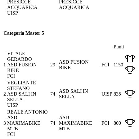
PRESICCE
PRESICCE
ACQUARICA
ACQUARICA
UISP
Categoria Master 5
Punti
VITALE
GERARDO
ASD FUSION
1
ASD FUSION
29
FCI
1150
BIKE
BIKE
FCI
VEGLIANTE
STEFANO
ASD SALI IN
2
ASD SALI IN
74
UISP
835
SELLA
SELLA
UISP
REALE ANTONIO
ASD
ASD
3
MAXIMABIKE
74
MAXIMABIKE
FCI
800
MTB
MTB
FCI