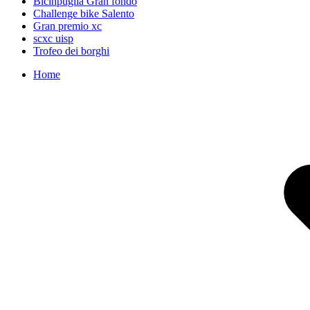
Bicinpuglia Gran fondo
Challenge bike Salento
Gran premio xc
scxc uisp
Trofeo dei borghi
Home