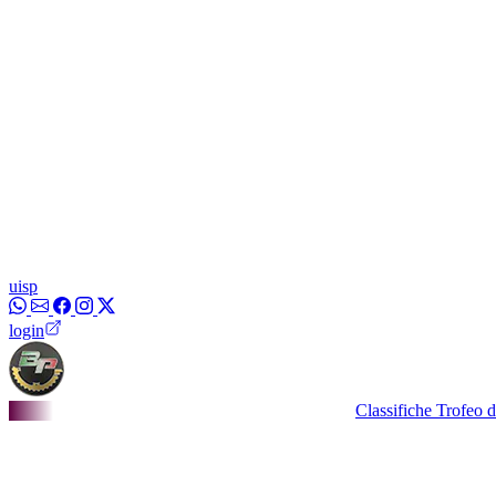
uisp
login
Classifiche Trofeo dei Borgh