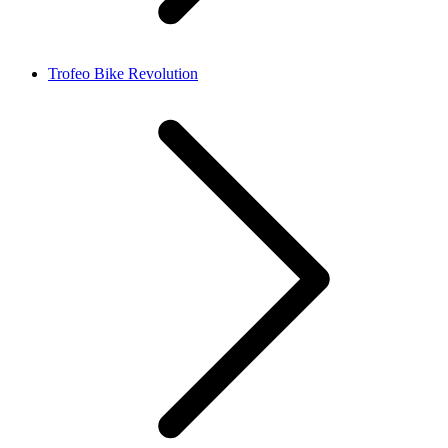
Trofeo Bike Revolution