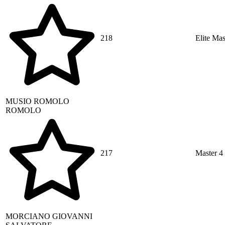
218
Elite Mas
MUSIO
ROMOLO
ROMOLO
217
Master 4
MORCIANO
GIOVANNI