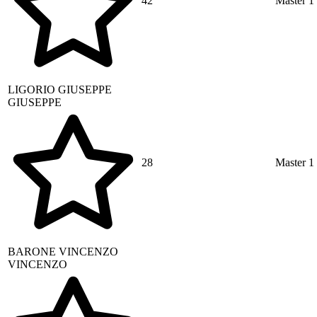
42
Master 1
LIGORIO
GIUSEPPE
GIUSEPPE
28
Master 1
BARONE
VINCENZO
VINCENZO