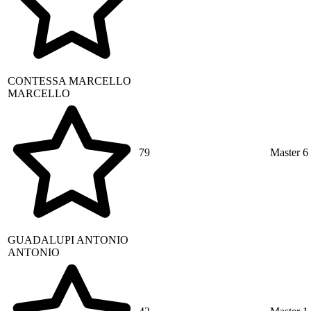
CONTESSA
MARCELLO
MARCELLO
79
Master 6
GUADALUPI
ANTONIO
ANTONIO