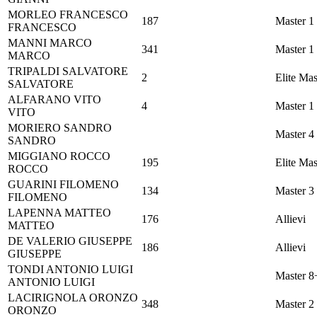
MORLEO
FRANCESCO
187
Master 1
FRANCESCO
MANNI
MARCO
341
Master 1
MARCO
TRIPALDI
SALVATORE
2
Elite Mas
SALVATORE
ALFARANO
VITO
4
Master 1
VITO
MORIERO
SANDRO
Master 4
SANDRO
MIGGIANO
ROCCO
195
Elite Mas
ROCCO
GUARINI
FILOMENO
134
Master 3
FILOMENO
LAPENNA
MATTEO
176
Allievi
MATTEO
DE VALERIO
GIUSEPPE
186
Allievi
GIUSEPPE
TONDI
ANTONIO LUIGI
Master 8
ANTONIO LUIGI
LACIRIGNOLA
ORONZO
348
Master 2
ORONZO