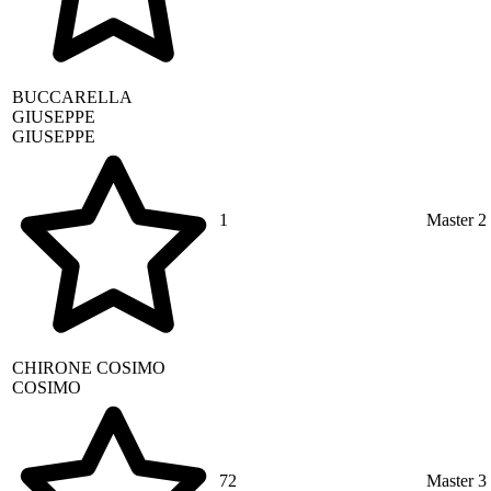
BUCCARELLA
GIUSEPPE
GIUSEPPE
1
Master 2
CHIRONE
COSIMO
COSIMO
72
Master 3