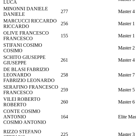
LUCA
MINONNI
DANIELE
277
Master 4
DANIELE
MARCUCCI
RICCARDO
256
Master 1
RICCARDO
OLIVE
FRANCESCO
155
Master 1
FRANCESCO
STIFANI
COSIMO
Master 2
COSIMO
SCHITO
GIUSEPPE
261
Master 4
GIUSEPPE
DE BLASI
FABRIZIO
LEONARDO
258
Master 7
FABRIZIO LEONARDO
SERAFINO
FRANCESCO
259
Master 5
FRANCESCO
VILEI
ROBERTO
260
Master 6
ROBERTO
CONTE
COSIMO
ANTONIO
164
Elite Mas
COSIMO ANTONIO
RIZZO
STEFANO
225
Master 3