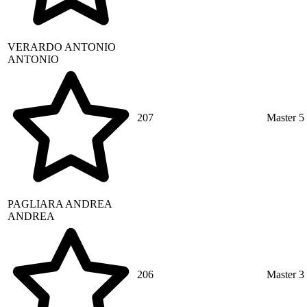
VERARDO
ANTONIO
ANTONIO
207
Master 5
PAGLIARA
ANDREA
ANDREA
206
Master 3