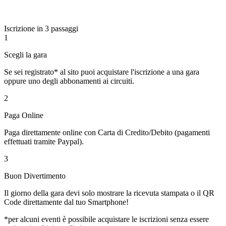
Iscrizione in 3 passaggi
1
Scegli la gara
Se sei registrato* al sito puoi acquistare l'iscrizione a una gara
oppure uno degli abbonamenti ai circuiti.
2
Paga Online
Paga direttamente online con Carta di Credito/Debito (pagamenti
effettuati tramite Paypal).
3
Buon Divertimento
Il giorno della gara devi solo mostrare la ricevuta stampata o il QR
Code direttamente dal tuo Smartphone!
*per alcuni eventi è possibile acquistare le iscrizioni senza essere