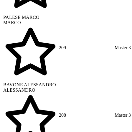
PALESE
MARCO
MARCO
209
Master 3
BAVONE
ALESSANDRO
ALESSANDRO
208
Master 3