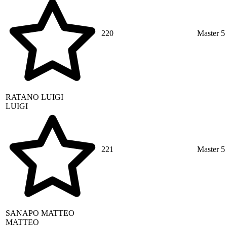
220
Master 5
RATANO
LUIGI
LUIGI
221
Master 5
SANAPO
MATTEO
MATTEO