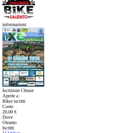
informazioni
Iscrizioni Chiuse
Aperte a
Biker iscritti
Costo
20,00 €
Dove
Otranto
Iscritti