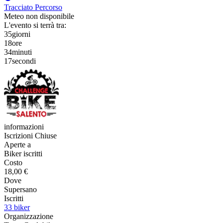
Tracciato Percorso
Meteo non disponibile
L'evento si terrà tra:
35
giorni
18
ore
34
minuti
17
secondi
informazioni
Iscrizioni Chiuse
Aperte a
Biker iscritti
Costo
18,00 €
Dove
Supersano
Iscritti
33 biker
Organizzazione