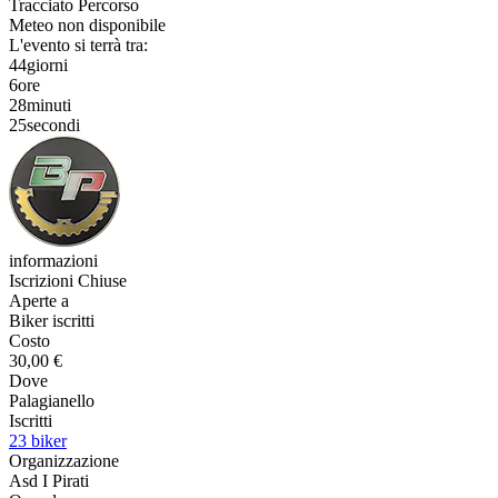
Tracciato Percorso
Meteo non disponibile
L'evento si terrà tra:
44
giorni
6
ore
28
minuti
24
secondi
informazioni
Iscrizioni Chiuse
Aperte a
Biker iscritti
Costo
30,00 €
Dove
Palagianello
Iscritti
23 biker
Organizzazione
Asd I Pirati