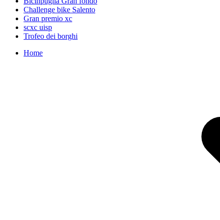
Bicinpuglia Gran fondo
Challenge bike Salento
Gran premio xc
scxc uisp
Trofeo dei borghi
Home