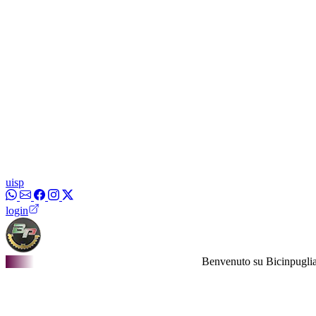
uisp
login
Benvenuto su Bicinpuglia.it