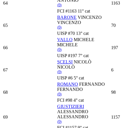
ANTONIO
64
1163
FCI
#1163
11° cat
BARONE
VINCENZO
VINCENZO
65
70
UISP
#70
13° cat
VALLO
MICHELE
MICHELE
66
197
UISP
#197
7° cat
SCELSI
NICOLÒ
NICOLÒ
67
6
UISP
#6
5° cat
ROMANO
FERNANDO
FERNANDO
68
98
FCI
#98
4° cat
GIUSTIZIERI
ALESSANDRO
ALESSANDRO
69
1157
FCI
#1157
9° cat