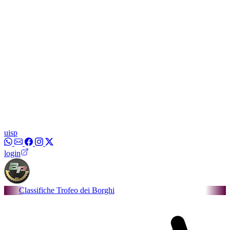
uisp
login
fiche Trofeo dei Borghi