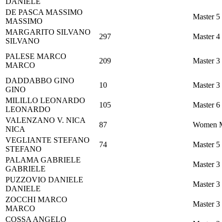
DANIELE
DE PASCA
MASSIMO
Master 5
MASSIMO
MARGARITO
SILVANO
297
Master 4
SILVANO
PALESE
MARCO
209
Master 3
MARCO
DADDABBO
GINO
10
Master 3
GINO
MILILLO
LEONARDO
105
Master 6
LEONARDO
VALENZANO V.
NICA
87
Women M
NICA
VEGLIANTE
STEFANO
74
Master 5
STEFANO
PALAMA
GABRIELE
Master 3
GABRIELE
PUZZOVIO
DANIELE
Master 3
DANIELE
ZOCCHI
MARCO
Master 3
MARCO
COSSA
ANGELO