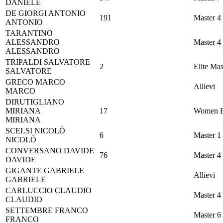
DANIELE
DE GIORGI
ANTONIO
191
Master 4
ANTONIO
TARANTINO
ALESSANDRO
Master 4
ALESSANDRO
TRIPALDI
SALVATORE
2
Elite Mas
SALVATORE
GRECO
MARCO
Allievi
MARCO
DIRUTIGLIANO
MIRIANA
17
Women E
MIRIANA
SCELSI
NICOLÒ
6
Master 1
NICOLÒ
CONVERSANO
DAVIDE
76
Master 4
DAVIDE
GIGANTE
GABRIELE
Allievi
GABRIELE
CARLUCCIO
CLAUDIO
Master 4
CLAUDIO
SETTEMBRE
FRANCO
Master 6
FRANCO