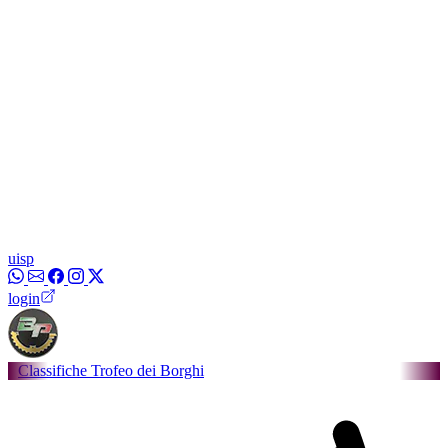
uisp
login
he Trofeo dei Borghi