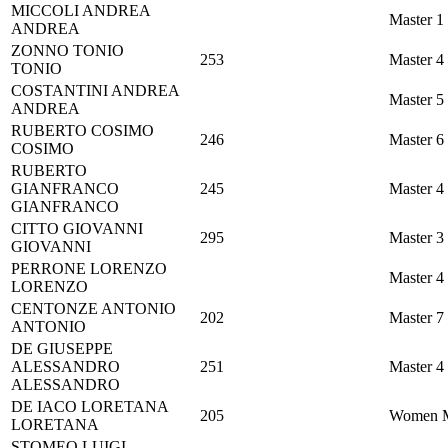
MICCOLI
ANDREA
Master 1
ANDREA
ZONNO
TONIO
253
Master 4
TONIO
COSTANTINI
ANDREA
Master 5
ANDREA
RUBERTO
COSIMO
246
Master 6
COSIMO
RUBERTO
GIANFRANCO
245
Master 4
GIANFRANCO
CITTO
GIOVANNI
295
Master 3
GIOVANNI
PERRONE
LORENZO
Master 4
LORENZO
CENTONZE
ANTONIO
202
Master 7
ANTONIO
DE GIUSEPPE
ALESSANDRO
251
Master 4
ALESSANDRO
DE IACO
LORETANA
205
Women M
LORETANA
STOMEO
LUIGI